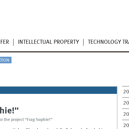
FER
INTELLECTUAL PROPERTY
TECHNOLOGY TR
TION
2
2
hie!"
2
for the project "Frag Sophie!"
2