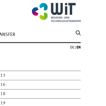
ANSFER
DE
EN
013
016
018
019