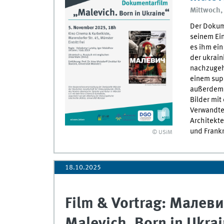
Mittwoch,
Der Dokum
seinem Ein
es ihm ein
der ukrain
nachzugeh
einem supr
außerdem 
Bilder mit
Verwandten
Architekte
und Frankr
© USiM
18.10.2025
Film & Vortrag: Малев
Malevich. Born in Ukra