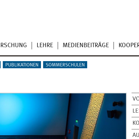
ORSCHUNG
LEHRE
MEDIENBEITRÄGE
KOOPE
PUBLIKATIONEN
SOMMERSCHULEN
V
L
K
A