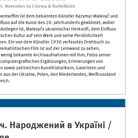
 5. November im Cinema & Kurbelkiste
entarfilm ist dem bekannten Künstler Kazymyr Malevyč und
fluss auf die Kunst des 20. Jahrhunderts gewidmet, wobei
 Anliegen ist, Malevyčs ukrainischer Herkunft, dem Einfluss
ischen Kultur auf sein Werk und seine Persönlichkeit
en. Ein von dem Künstler 1930 verfasstes Drehbuch zu
ematistischen Film ist auf der Leinwand zu sehen,
wenig bekannte Archivaufnahmen mit ihm, Fotos seiner
 computergrafischen Ergänzungen, Erinnerungen von
 sowie zahlreichen Kunsthistorikern, Galeristen und
n aus der Ukraine, Polen, den Niederlanden, Weißrussland
eich.
ич. Народжений в Україні /
ine