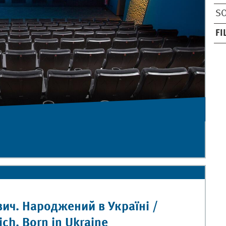
S
F
ич. Народжений в Україні /
ch. Born in Ukraine