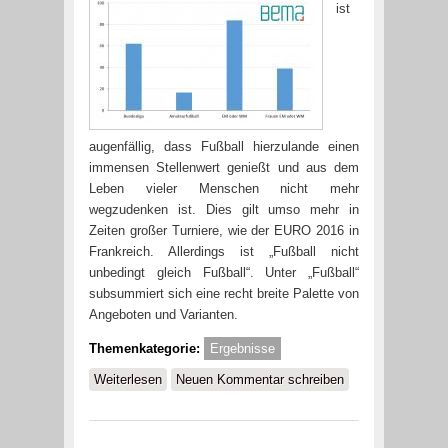
ist
augenfällig, dass Fußball hierzulande einen
immensen Stellenwert genießt und aus dem
Leben vieler Menschen nicht mehr
wegzudenken ist. Dies gilt umso mehr in
Zeiten großer Turniere, wie der EURO 2016 in
Frankreich. Allerdings ist „Fußball nicht
unbedingt gleich Fußball“. Unter „Fußball“
subsummiert sich eine recht breite Palette von
Angeboten und Varianten.
Themenkategorie:
Ergebnisse
Weiterlesen
über Fußball = „Volksport“ Nr. 1 –
Neuen Kommentar schreiben
Das Interesse an Fußball in
Deutschland