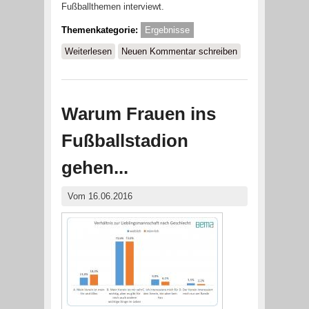
Fußballthemen interviewt.
Themenkategorie:
Ergebnisse
Weiterlesen
über Wer ist der wahre „Meister der
Neuen Kommentar schreiben
Herzen“ in unserem Land?
Warum Frauen ins
Fußballstadion
gehen...
Vom 16.06.2016