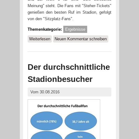
Meinung" steht. Die Fans mit "Steher-Tickets"
genießen den besten Ruf im Stadion, gefolgt
von den "Sitzplatz-Fans".
Themenkategorie:
Ergebnisse
Weiterlesen
über „Was hältste eigentlich von
Neuen Kommentar schreiben
…?“ – Der Ruf unterschiedlicher
Akteure im Stadion
Der durchschnittliche
Stadionbesucher
Vom 30.08.2016