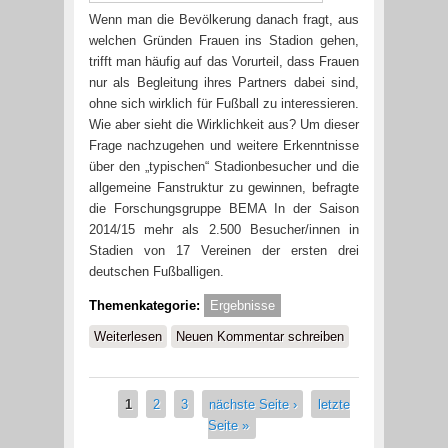
Wenn man die Bevölkerung danach fragt, aus
welchen Gründen Frauen ins Stadion gehen,
trifft man häufig auf das Vorurteil, dass Frauen
nur als Begleitung ihres Partners dabei sind,
ohne sich wirklich für Fußball zu interessieren.
Wie aber sieht die Wirklichkeit aus? Um dieser
Frage nachzugehen und weitere Erkenntnisse
über den „typischen“ Stadionbesucher und die
allgemeine Fanstruktur zu gewinnen, befragte
die Forschungsgruppe BEMA In der Saison
2014/15 mehr als 2.500 Besucher/innen in
Stadien von 17 Vereinen der ersten drei
deutschen Fußballigen.
Themenkategorie:
Ergebnisse
Weiterlesen
über Warum Frauen ins
Neuen Kommentar schreiben
Fußballstadion gehen...
1
2
3
nächste Seite ›
letzte
Seiten
Seite »