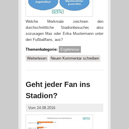
Welche Merkmale zeichnen den
durchschnittliche Stadionbesucher, also
sozusagen Max oder Erika Mustermann unter
den Fußballfans, aus?
Themenkategorie:
Ergebnisse
Weiterlesen
über Der durchschnittliche
Neuen Kommentar schreiben
Stadionbesucher
Geht jeder Fan ins
Stadion?
Vom 24.08.2016