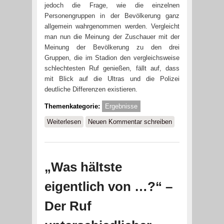
jedoch die Frage, wie die einzelnen
Personengruppen in der Bevölkerung ganz
allgemein wahrgenommen werden. Vergleicht
man nun die Meinung der Zuschauer mit der
Meinung der Bevölkerung zu den drei
Gruppen, die im Stadion den vergleichsweise
schlechtesten Ruf genießen, fällt auf, dass
mit Blick auf die Ultras und die Polizei
deutliche Differenzen existieren.
Themenkategorie:
Ergebnisse
Weiterlesen
über Fußballfans und Bevölkerung –
Neuen Kommentar schreiben
Einer Meinung, was die Akteure im
Stadion angeht?
„Was hältste
eigentlich von …?“ –
Der Ruf