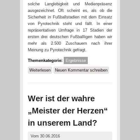
solche Langlebigkeit und Medienpräsenz
ausgezeichnet. Oft scheint es, als ob die
Sicherheit in Fußballstadien mit dem Einsatz
von Pyrotechnik steht und fällt. In einer
repräsentativen Umfrage in 17 Stadien der
ersten drei deutschen Fußballligen haben wir
mehr als 2.500 Zuschauern nach ihrer
Meinung zu Pyrotechnik gefragt.
Themenkategorie:
Ergebnisse
Weiterlesen
über Ist die „Pyro-Debatte“
Neuen Kommentar schreiben
überhaupt berechtigt?
Wer ist der wahre
„Meister der Herzen“
in unserem Land?
Vom 30.06.2016