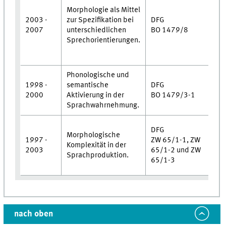
M
Morphologie als Mittel
•
2003 -
zur Spezifikation bei
DFG
Z
2007
unterschiedlichen
BO 1479/8
M
Sprechorientierungen.
•
U
Phonologische und
1998 -
semantische
DFG
•
2000
Aktivierung in der
BO 1479/3-1
M
Sprachwahrnehmung.
•
DFG
Morphologische
Z
1997 -
ZW 65/1-1, ZW
Komplexität in der
M
2003
65/1-2 und ZW
Sprachproduktion.
•
65/1-3
W
nach oben