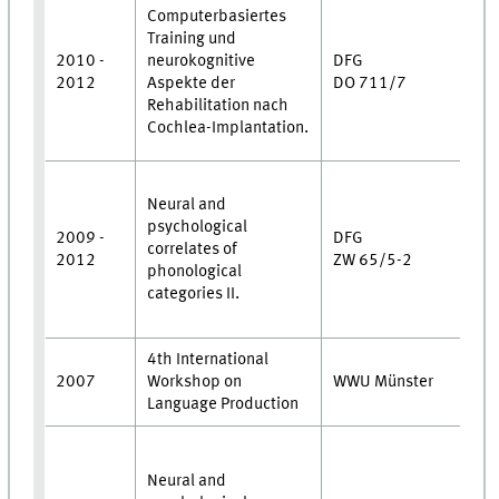
•
Computerbasiertes
U
Training und
•
2010 -
neurokognitive
DFG
a
2012
Aspekte der
DO 711/7
U
Rehabilitation nach
•
Cochlea-Implantation.
Z
•
Neural and
Z
psychological
M
2009 -
DFG
correlates of
•
2012
ZW 65/5-2
phonological
U
categories II.
•
U
4th International
P
2007
Workshop on
WWU Münster
M
Language Production
•
Z
Neural and
M