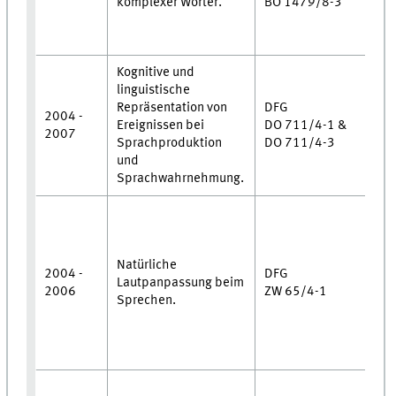
komplexer Wörter.
BO 1479/8-3
M
•
U
Kognitive und
•
linguistische
U
Repräsentation von
DFG
•
2004 -
Ereignissen bei
DO 711/4-1 &
M
2007
Sprachproduktion
DO 711/4-3
•
und
Z
Sprachwahrnehmung.
M
•
Z
M
Natürliche
2004 -
DFG
•
Lautpanpassung beim
2006
ZW 65/4-1
Sprechen.
W
•
U
•