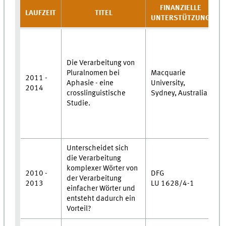
FINANZIELLE
LAUFZEIT
TITEL
P
UNTERSTÜTZUNG
•
M
A
Die Verarbeitung von
•
Pluralnomen bei
Macquarie
2011 -
U
Aphasie - eine
University,
2014
•
crosslinguistische
Sydney, Australia
M
Studie.
A
•
M
Unterscheidet sich
•
die Verarbeitung
M
komplexer Wörter von
•
2010 -
DFG
der Verarbeitung
Z
2013
LU 1628/4-1
einfacher Wörter und
M
entsteht dadurch ein
•
Vorteil?
W