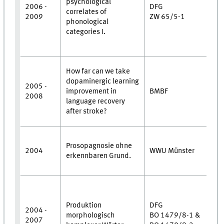
psychological
2006 -
DFG
•
correlates of
2009
ZW 65/5-1
M
phonological
•
categories I.
U
•
•
How far can we take
B
dopaminergic learning
2005 -
U
improvement in
BMBF
2008
•
language recovery
Z
after stroke?
M
•
Prosopagnosie ohne
M
2004
WWU Münster
erkennbaren Grund.
•
U
•
W
Produktion
DFG
•
2004 -
morphologisch
BO 1479/8-1 &
Z
2007