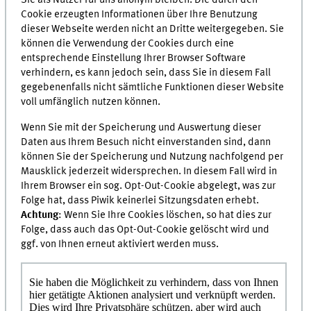
Sie als Nutzer für uns anonym bleiben. Die durch den
Cookie erzeugten Informationen über Ihre Benutzung
dieser Webseite werden nicht an Dritte weitergegeben. Sie
können die Verwendung der Cookies durch eine
entsprechende Einstellung Ihrer Browser Software
verhindern, es kann jedoch sein, dass Sie in diesem Fall
gegebenenfalls nicht sämtliche Funktionen dieser Website
voll umfänglich nutzen können.
Wenn Sie mit der Spei­che­rung und Aus­wer­tung die­ser
Daten aus Ihrem Besuch nicht ein­ver­stan­den sind, dann
kön­nen Sie der Spei­che­rung und Nut­zung nachfolgend per
Maus­klick jederzeit wider­spre­chen. In diesem Fall wird in
Ihrem Browser ein sog. Opt-Out-Cookie abgelegt, was zur
Folge hat, dass Piwik kei­ner­lei Sit­zungs­da­ten erhebt.
Achtung
: Wenn Sie Ihre Cookies löschen, so hat dies zur
Folge, dass auch das Opt-Out-Cookie gelöscht wird und
ggf. von Ihnen erneut aktiviert werden muss.