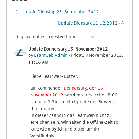
← Update Dienstag 25. September 2012
Update Dienstag 11.12.2012 →
Display mode
Update Donnerstag 15. November 2012
Number of replies: 0
by
Learnweb Admin
-
Friday, 9 November 2012,
11:16 AM
Liebe Learnweb-Nutzer,
am kommenden
Donnerstag, den 15.
November 2012
, werden wir zwischen 8:00
Uhr und 9:30 Uhr ein Update des Servers
durchführen.
In dieser Zeit wird das Learnweb nicht zu
erreichen sein. Wir halten die Offline-Zeit so
kurz wie möglich und bitten um Ihr
Verständnis.