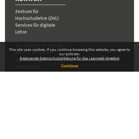
Zentrum für
Hochschullehre (ZHL)
Services für digitale
Lehre
x
Tel:
+49 251 83-22408
This site uses cookies. If you continue browsing this website, you agree to
Mo.- Fr. 10–16 Uhr
our policies:
Ergänzende Datenschutzerklärung für das Learnweb-Angebot
learnweb@uni-
Continue
muenster.de
Privacy statement
Switch to the standard theme
Dashboard
English ‎(en)‎
Deutsch ‎(de)‎
English ‎(en)‎
INDEX
KARRIERE
PRIVACY STATEMENT
IMPRESSUM