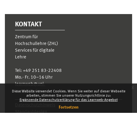
KONTAKT
Zentrum für
Hochschullehre (ZHL)
Services für digitale
Lehre
Tel:
+49 251 83-22408
Mo.- Fr. 10–16 Uhr
learnweb@uni-
x
muenster.de
Diese Website verwendet Cookies. Wenn Sie weiter auf dieser Webseite
arbeiten, stimmen Sie unserer Nutzungsrichtlinie zu:
Ergänzende Datenschutzerklärung für das Learnweb-Angebot
Datenschutzhinweis
Fortsetzen
Standarddesign
Dashboard
Deutsch ‎(de)‎