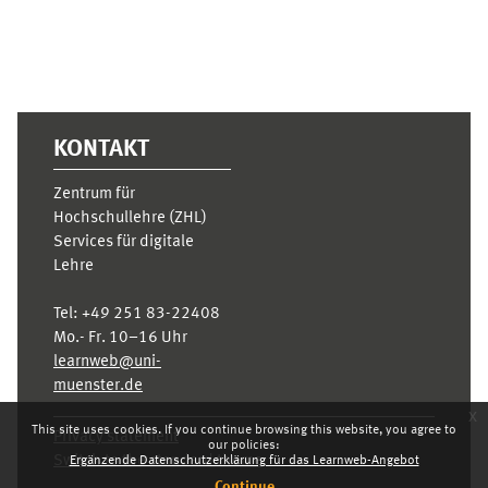
KONTAKT
Zentrum für
Hochschullehre (ZHL)
Services für digitale
Lehre
Tel:
+49 251 83-22408
Mo.- Fr. 10–16 Uhr
learnweb@uni-
muenster.de
x
This site uses cookies. If you continue browsing this website, you agree to
Privacy statement
our policies:
Switch to the standard theme
Ergänzende Datenschutzerklärung für das Learnweb-Angebot
Continue