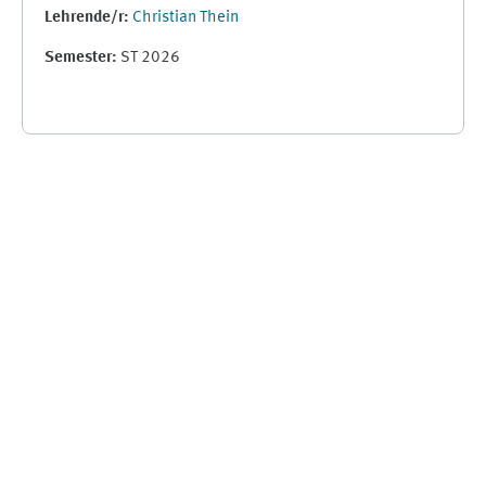
Lehrende/r:
Christian Thein
Semester
:
ST 2026
Supplementary blocks