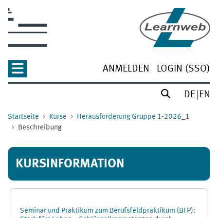
Zum Hauptinhalt
ANMELDEN
LOGIN (SSO)
DE
EN
Startseite
Kurse
Herausforderung Gruppe 1-2026_1
Beschreibung
KURSINFORMATION
Seminar und Praktikum zum Berufsfeldpraktikum (BFP):