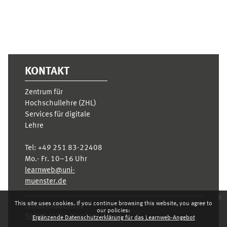
KONTAKT
Zentrum für
Hochschullehre (ZHL)
Services für digitale
Lehre
Tel:
+49 251 83-22408
Mo.- Fr. 10–16 Uhr
learnweb@uni-
muenster.de
x
This site uses cookies. If you continue browsing this website, you agree to
Privacy statement
our policies:
Switch to the standard theme
Ergänzende Datenschutzerklärung für das Learnweb-Angebot