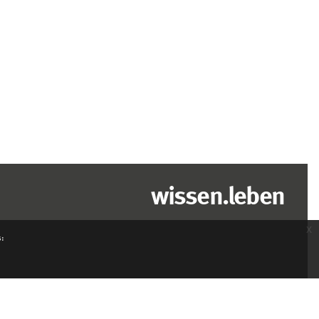
wissen.leben
x
s: