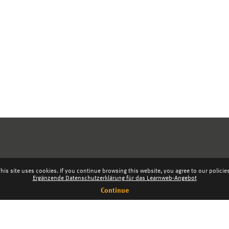
his site uses cookies. If you continue browsing this website, you agree to our policie
Ergänzende Datenschutzerklärung für das Learnweb-Angebot
Continue