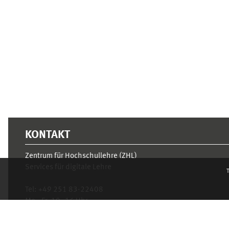
Supplementary blocks
KONTAKT
Zentrum für Hochschullehre (ZHL)
Services für digitale Lehre
T
Tel:
+49 251 83-22408
Mo.- Fr. 10–16 Uhr
learnweb@uni-muenster.de