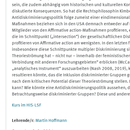
sein, die zudem abhängig vom historischen und kulturellen Kont
diskutierte Konsequenzen. So hat die Rechtsphilosophin Kimbe
Antidiskriminierungspolitik folge zumeist einer eindimensional
Maßnahmen beziehen sich in den USA demnach entweder auf Fra
Mitglieder von den Affirmative action-Maßnahmen profitieren,
die im Schnittpunkt („intersection“) der gesellschaftlichen D
profitieren von Affirmative action am wenigsten. In den letzten
insbesondere diese Schnittpunkte multipler Diskriminierung 
Theorieströmung hat – nicht nur – innerhalb der feministische
Verbindung mit anderen Forschungsgebieten“ erblicken (McCal
„analytisches Instrument“ auszuarbeiten (Nash 2008, 2019), kr
resultieren könnte, das die Inklusion diskriminierter Gruppen
nach dem kritischen Potential dieser Theorieströmung stellen.
kann? Wie könnte eine Antidiskriminierungspolitik aussehen, di
Betrachtungsweise diskriminierter Gruppen? Diese und andere
Kurs im HIS-LSF
Lehrende/r:
Martin Hoffmann