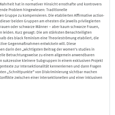
Wahrheit hat in normativer Hinsicht ernsthafte und kontrovers
ende Problem hingewiesen: Traditionelle
ten Gruppe zu kompensieren. Die etablierten Affirmative action-
ieser beiden Gruppen am ehesten die jeweils privilegierten
e Frauen oder schwarze Männer – aber kaum schwarze Frauen,
 leiden. Kurz gesagt: Die am stärksten Benachteiligten
erhalb des black feminism eine Theorieströmung etabliert, die
ektive Gegenmaßnahmen entwickeln will. Diese
en darin den „wichtigsten Beitrag der women’s studies in
onelle Betrachtungsweise zu einem allgemein anwendbaren
in sukzessive kleinere Subgruppen in einem exklusiven Projekt
gentexte zur Intersektionalität kennenlernen und dann Fragen
vanten „Schnittpunkte“ von Diskriminierung sichtbar machen
nflikte zwischen einer intersektionellen und einer inklusiven