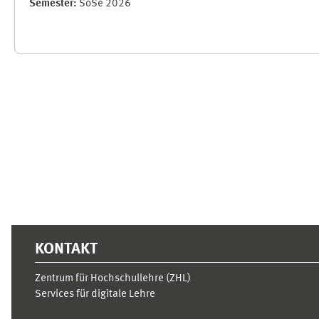
Semester
:
SoSe 2026
Ergänzungsblöcke
KONTAKT
Zentrum für Hochschullehre (ZHL)
Services für digitale Lehre