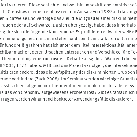
ext variieren. Diese schlichte und weithin unbestrittene empirische 
rlé Crenshaw in einem einflussreichen Aufsatz von 1989 auf das folg
en Sichtweise und verfolge das Ziel, die Mitglieder einer diskriminier
uen oder auf Schwarze. Da sich aber gezeigt habe, dass innerhalb d
 ergebe sich die folgende Konsequenz: Es profitieren entweder weiß
iskriminierungsmechanismen stehen und somit am stärksten unter ihnen
 fünfunddreißig Jahren hat sich unter dem Titel Intersektionalität inn
sichtbar machen, deren Ursachen untersuchen und Vorschläge für eff
n Theoriebildung eine kontroverse Debatte ausgelöst. Während die ein
l 2005, 1771; übers. MH) und das Projekt verfolgen, die intersekti
itisieren andere, dass die Aufsplittung der diskriminierten Gruppen 
 gerade verhindere (Zack 2008). Im Seminar werden wir einige Grundla
 Lässt sich ein allgemeiner Theorierahmen formulieren, der alle rele
e das von Crenshaw aufgewiesene Problem löst? Gibt es tatsächlich Ko
 Fragen werden wir anhand konkreter Anwendungsfälle diskutieren.