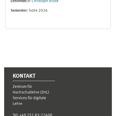
Lehrende/r:
Christoph Kruse
Semester
:
SoSe 2026
Ergänzungsblöcke
KONTAKT
Zentrum für
Hochschullehre (ZHL)
Services für digitale
Lehre
Tel:
+49 251 83-22408