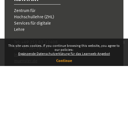
Zentrum für
Hochschullehre (ZHL)
Services für digitale
Lehre
x
Tel:
+49 251 83-22408
This site uses cookies. If you continue browsing this website, you agree to
Mo.- Fr. 10–16 Uhr
our policies:
Ergänzende Datenschutzerklärung für das Learnweb-Angebot
learnweb@uni-
Continue
muenster.de
Privacy statement
Switch to the standard theme
Dashboard
English ‎(en)‎
Deutsch ‎(de)‎
English ‎(en)‎
INDEX
KARRIERE
PRIVACY STATEMENT
IMPRESSUM