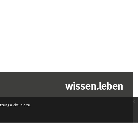
wissen.leben
x
zungsrichtlinie zu: