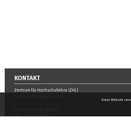
Ergänzungsblöcke
KONTAKT
Zentrum für Hochschullehre (ZHL)
Services für digitale Lehre
Diese Website verw
Tel:
+49 251 83-22408
Mo.- Fr. 10–16 Uhr
learnweb@uni-muenster.de