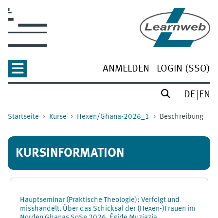
Zum Hauptinhalt
ANMELDEN
LOGIN (SSO)
DE
EN
Startseite
Kurse
Hexen/Ghana-2026_1
Beschreibung
KURSINFORMATION
Hauptseminar (Praktische Theologie): Verfolgt und
misshandelt. Über das Schicksal der (Hexen-)Frauen im
Norden Ghanas SoSe 2026, Égide Muziazia