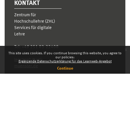
KONTAKT
Zentrum für
Hochschullehre (ZHL)
Services für digitale
Lehre
Tel:
+49 251 83-22408
x
Mo.- Fr. 10–16 Uhr
This site uses cookies. If you continue browsing this website, you agree to
our policies:
learnweb@uni-
Ergänzende Datenschutzerklärung für das Learnweb-Angebot
muenster.de
Continue
Privacy statement
Switch to the standard theme
Dashboard
English ‎(en)‎
Deutsch ‎(de)‎
English ‎(en)‎