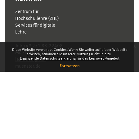
Zentrum für
Hochschullehre (ZHL)
Services für digitale
Lehre
x
Tel:
+49 251 83-22408
Diese Website verwendet Cookies. Wenn Sie weiter auf dieser Webseite
Mo.- Fr. 10–16 Uhr
arbeiten, stimmen Sie unserer Nutzungsrichtlinie zu:
Ergänzende Datenschutzerklärung für das Learnweb-Angebot
learnweb@uni-
Fortsetzen
muenster.de
Datenschutzhinweis
Standarddesign
Dashboard
Deutsch ‎(de)‎
Deutsch ‎(de)‎
English ‎(en)‎
INDEX
KARRIERE
DATENSCHUTZHINWEIS
IMPRESSUM