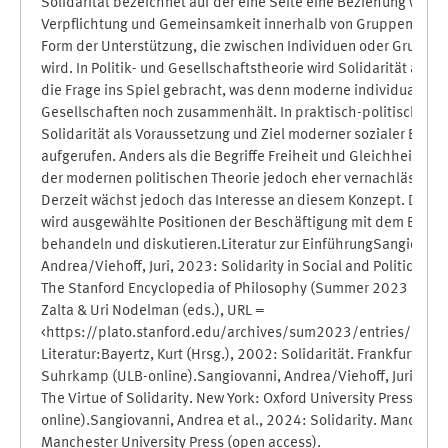
Solidarität bezeichnet auf der eine Seite eine Beziehung wechs
Verpflichtung und Gemeinsamkeit innerhalb von Gruppen, zum
Form der Unterstützung, die zwischen Individuen oder Gruppe
wird. In Politik- und Gesellschaftstheorie wird Solidarität als e
die Frage ins Spiel gebracht, was denn moderne individualisier
Gesellschaften noch zusammenhält. In praktisch-politischer Hi
Solidarität als Voraussetzung und Ziel moderner sozialer Bew
aufgerufen. Anders als die Begriffe Freiheit und Gleichheit ist S
der modernen politischen Theorie jedoch eher vernachlässigt 
Derzeit wächst jedoch das Interesse an diesem Konzept. Der 
wird ausgewählte Positionen der Beschäftigung mit dem Begriff
behandeln und diskutieren.Literatur zur EinführungSangiovann
Andrea/Viehoff, Juri, 2023: Solidarity in Social and Political Ph
The Stanford Encyclopedia of Philosophy (Summer 2023 Editio
Zalta & Uri Nodelman (eds.), URL =
<https://plato.stanford.edu/archives/sum2023/entries/solida
Literatur:Bayertz, Kurt (Hrsg.), 2002: Solidarität. Frankfurt am 
Suhrkamp (ULB-online).Sangiovanni, Andrea/Viehoff, Juri B. (e
The Virtue of Solidarity. New York: Oxford University Press (ULB
online).Sangiovanni, Andrea et al., 2024: Solidarity. Manchest
Manchester University Press (open access).