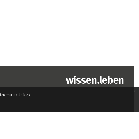
wissen.leben
x
zungsrichtlinie zu: