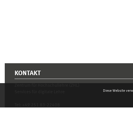
Ergänzungsblöcke
KONTAKT
Zentrum für Hochschullehre (ZHL)
Diese Website verw
Services für digitale Lehre
Tel:
+49 251 83-22408
Mo.- Fr. 10–16 Uhr
learnweb@uni-muenster.de
Datenschutzhinweis