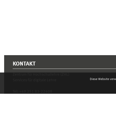
Ergänzungsblöcke
KONTAKT
Zentrum für Hochschullehre (ZHL)
Diese Website verw
Services für digitale Lehre
Tel:
+49 251 83-22408
Mo.- Fr. 10–16 Uhr
learnweb@uni-muenster.de
Datenschutzhinweis