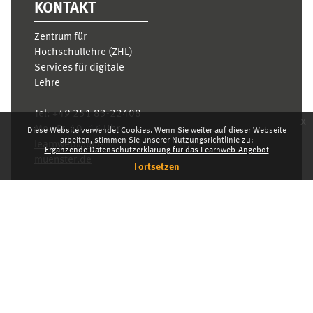
KONTAKT
Zentrum für
Hochschullehre (ZHL)
Services für digitale
Lehre
Tel:
+49 251 83-22408
x
Mo.- Fr. 10–16 Uhr
Diese Website verwendet Cookies. Wenn Sie weiter auf dieser Webseite
arbeiten, stimmen Sie unserer Nutzungsrichtlinie zu:
learnweb@uni-
Ergänzende Datenschutzerklärung für das Learnweb-Angebot
muenster.de
Fortsetzen
Datenschutzhinweis
Standarddesign
Dashboard
Deutsch ‎(de)‎
Deutsch ‎(de)‎
English ‎(en)‎