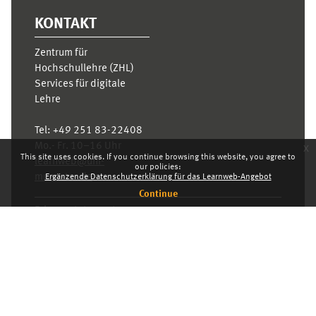
KONTAKT
Zentrum für
Hochschullehre (ZHL)
Services für digitale
Lehre
Tel:
+49 251 83-22408
Mo.- Fr. 10–16 Uhr
x
This site uses cookies. If you continue browsing this website, you agree to
learnweb@uni-
our policies:
muenster.de
Ergänzende Datenschutzerklärung für das Learnweb-Angebot
Continue
Privacy statement
Switch to the standard theme
Dashboard
English ‎(en)‎
Deutsch ‎(de)‎
English ‎(en)‎