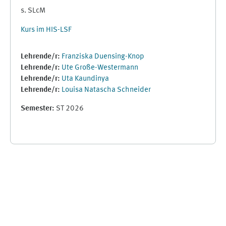
s. SLcM
Kurs im HIS-LSF
Lehrende/r:
Franziska Duensing-Knop
Lehrende/r:
Ute Große-Westermann
Lehrende/r:
Uta Kaundinya
Lehrende/r:
Louisa Natascha Schneider
Semester
:
ST 2026