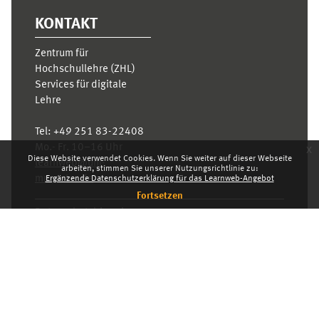
KONTAKT
Zentrum für
Hochschullehre (ZHL)
Services für digitale
Lehre
Tel:
+49 251 83-22408
Mo.- Fr. 10–16 Uhr
x
Diese Website verwendet Cookies. Wenn Sie weiter auf dieser Webseite
learnweb@uni-
arbeiten, stimmen Sie unserer Nutzungsrichtlinie zu:
muenster.de
Ergänzende Datenschutzerklärung für das Learnweb-Angebot
Fortsetzen
Datenschutzhinweis
Standarddesign
Dashboard
Deutsch ‎(de)‎
Deutsch ‎(de)‎
English ‎(en)‎