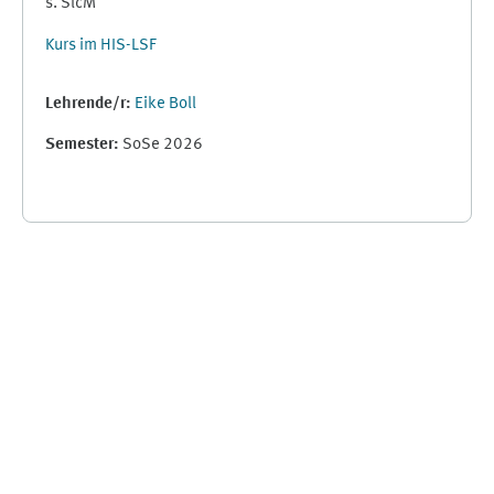
s. SlcM
Kurs im HIS-LSF
Lehrende/r:
Eike Boll
Semester
:
SoSe 2026