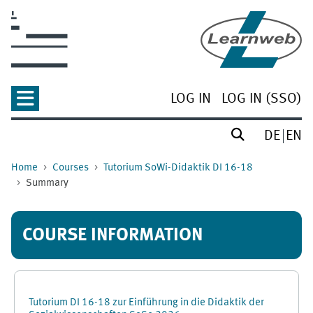
Skip to main content
LOG IN
LOG IN (SSO)
DE
EN
Home
Courses
Tutorium SoWi-Didaktik DI 16-18
Summary
COURSE INFORMATION
Tutorium DI 16-18 zur Einführung in die Didaktik der