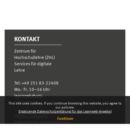
KONTAKT
Zentrum für
Hochschullehre (ZHL)
Services für digitale
Lehre
Tel:
+49 251 83-22408
Mo.- Fr. 10–16 Uhr
learnweb@uni-
x
muenster.de
This site uses cookies. If you continue browsing this website, you agree to
our policies:
Ergänzende Datenschutzerklärung für das Learnweb-Angebot
Privacy statement
Continue
Switch to the standard theme