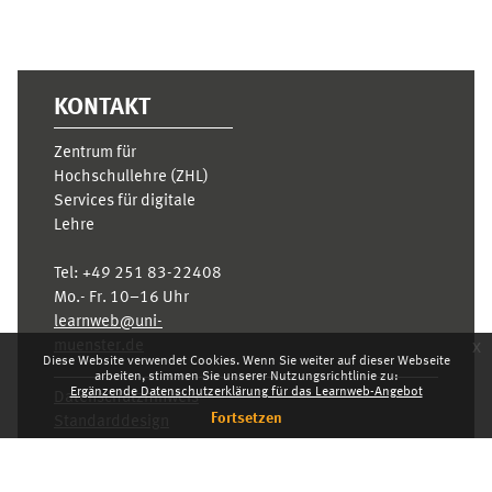
KONTAKT
Zentrum für
Hochschullehre (ZHL)
Services für digitale
Lehre
Tel:
+49 251 83-22408
Mo.- Fr. 10–16 Uhr
learnweb@uni-
x
muenster.de
Diese Website verwendet Cookies. Wenn Sie weiter auf dieser Webseite
arbeiten, stimmen Sie unserer Nutzungsrichtlinie zu:
Ergänzende Datenschutzerklärung für das Learnweb-Angebot
Datenschutzhinweis
Fortsetzen
Standarddesign
Dashboard
Deutsch ‎(de)‎