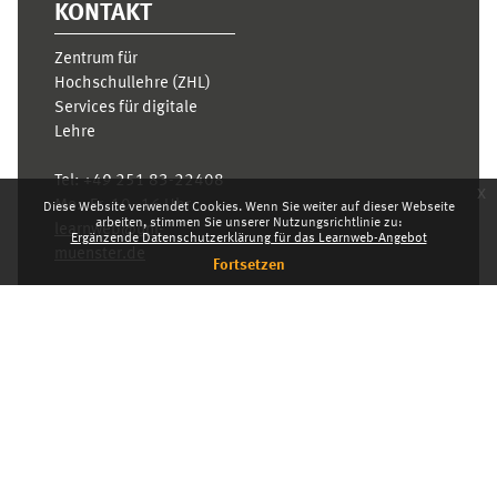
KONTAKT
Zentrum für
Hochschullehre (ZHL)
Services für digitale
Lehre
Tel:
+49 251 83-22408
x
Mo.- Fr. 10–16 Uhr
Diese Website verwendet Cookies. Wenn Sie weiter auf dieser Webseite
arbeiten, stimmen Sie unserer Nutzungsrichtlinie zu:
learnweb@uni-
Ergänzende Datenschutzerklärung für das Learnweb-Angebot
muenster.de
Fortsetzen
Datenschutzhinweis
Standarddesign
Dashboard
Deutsch ‎(de)‎
Deutsch ‎(de)‎
English ‎(en)‎