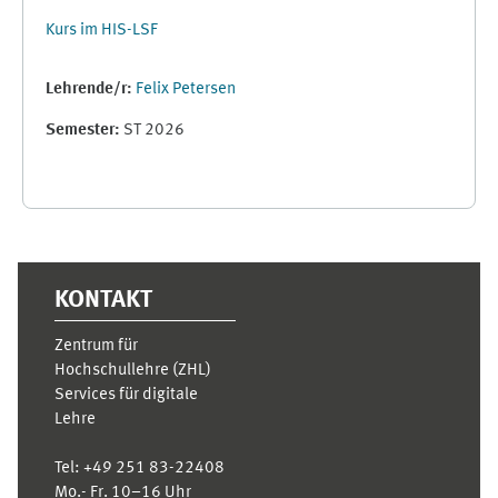
Kurs im HIS-LSF
Lehrende/r:
Felix Petersen
Semester
:
ST 2026
Supplementary blocks
KONTAKT
Zentrum für
Hochschullehre (ZHL)
Services für digitale
Lehre
Tel:
+49 251 83-22408
Mo.- Fr. 10–16 Uhr