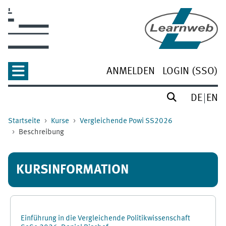
Zum Hauptinhalt
ANMELDEN
LOGIN (SSO)
DE
EN
Startseite
Kurse
Vergleichende Powi SS2026
Beschreibung
KURSINFORMATION
Einführung in die Vergleichende Politikwissenschaft