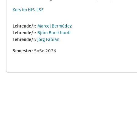
Kurs im HIS-LSF
Lehrende/r:
Marcel Bermúdez
Lehrende/r:
Björn Burckhardt
Lehrende/r:
Jörg Fabian
Semester
:
SoSe 2026