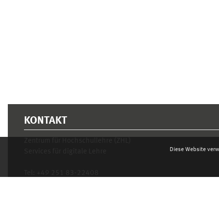
Ergänzungsblöcke
KONTAKT
Zentrum für Hochschullehre (ZHL)
Diese Website verw
Services für digitale Lehre
Tel:
+49 251 83-22408
Mo.- Fr. 10–16 Uhr
learnweb@uni-muenster.de
Datenschutzhinweis