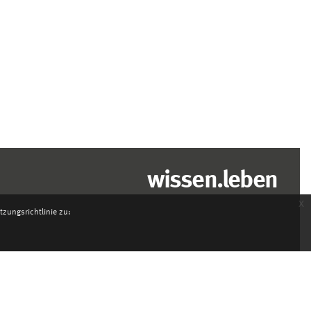
wissen.leben
x
zungsrichtlinie zu: