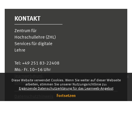
KONTAKT
Zentrum für
Hochschullehre (ZHL)
Services für digitale
Lehre
Tel:
+49 251 83-22408
Mo.- Fr. 10–16 Uhr
x
learnweb@uni-
Diese Website verwendet Cookies. Wenn Sie weiter auf dieser Webseite
muenster.de
arbeiten, stimmen Sie unserer Nutzungsrichtlinie zu:
Ergänzende Datenschutzerklärung für das Learnweb-Angebot
Fortsetzen
Datenschutzhinweis
Standarddesign
Dashboard
Deutsch ‎(de)‎
Deutsch ‎(de)‎