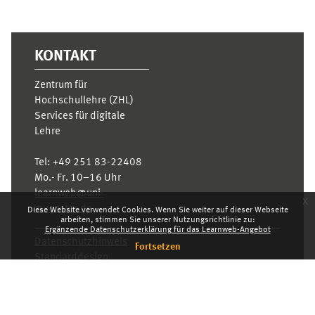
KONTAKT
Zentrum für
Hochschullehre (ZHL)
Services für digitale
Lehre
Tel:
+49 251 83-22408
Mo.- Fr. 10–16 Uhr
learnweb@uni-
x
muenster.de
Diese Website verwendet Cookies. Wenn Sie weiter auf dieser Webseite
arbeiten, stimmen Sie unserer Nutzungsrichtlinie zu:
Ergänzende Datenschutzerklärung für das Learnweb-Angebot
Datenschutzhinweis
Fortsetzen
Standarddesign
Dashboard
Deutsch ‎(de)‎