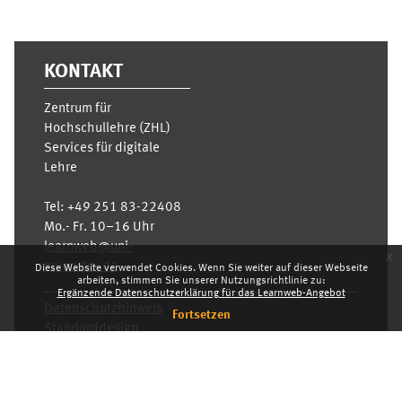
KONTAKT
Zentrum für
Hochschullehre (ZHL)
Services für digitale
Lehre
Tel:
+49 251 83-22408
Mo.- Fr. 10–16 Uhr
learnweb@uni-
x
muenster.de
Diese Website verwendet Cookies. Wenn Sie weiter auf dieser Webseite
arbeiten, stimmen Sie unserer Nutzungsrichtlinie zu:
Ergänzende Datenschutzerklärung für das Learnweb-Angebot
Datenschutzhinweis
Fortsetzen
Standarddesign
Dashboard
Deutsch ‎(de)‎