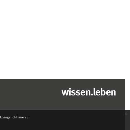
wissen.leben
x
zungsrichtlinie zu: