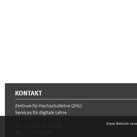
Ergänzungsblöcke
KONTAKT
Zentrum für Hochschullehre (ZHL)
Services für digitale Lehre
Diese Website verw
Tel:
+49 251 83-22408
Mo.- Fr. 10–16 Uhr