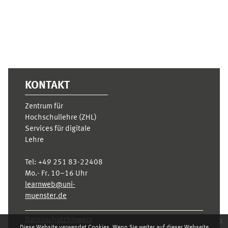
KONTAKT
Zentrum für
Hochschullehre (ZHL)
Services für digitale
Lehre
Tel:
+49 251 83-22408
Mo.- Fr. 10–16 Uhr
learnweb@uni-
muenster.de
x
Datenschutzhinweis
Diese Website verwendet Cookies. Wenn Sie weiter auf dieser Webseite