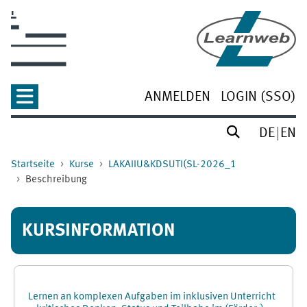
Zum Hauptinhalt
ANMELDEN
LOGIN (SSO)
DE
EN
Startseite
Kurse
LAKAIIU&KDSUTI(SL-2026_1
Beschreibung
KURSINFORMATION
Lernen an komplexen Aufgaben im inklusiven Unterricht