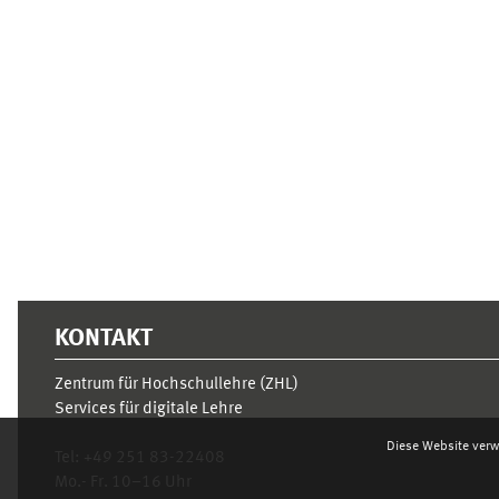
Ergänzungsblöcke
KONTAKT
Zentrum für Hochschullehre (ZHL)
Services für digitale Lehre
Diese Website verw
Tel:
+49 251 83-22408
Mo.- Fr. 10–16 Uhr