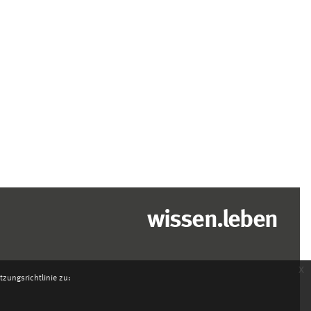
wissen.leben
x
zungsrichtlinie zu: