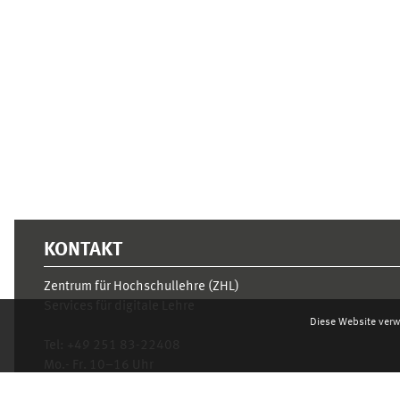
Ergänzungsblöcke
KONTAKT
Zentrum für Hochschullehre (ZHL)
Services für digitale Lehre
Diese Website verw
Tel:
+49 251 83-22408
Mo.- Fr. 10–16 Uhr
learnweb@uni-muenster.de