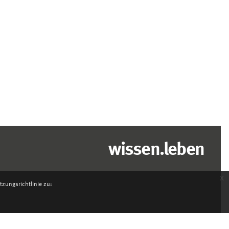
wissen.leben
x
zungsrichtlinie zu: