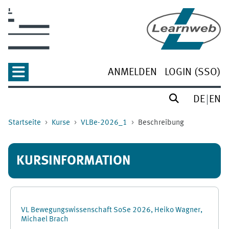
Zum Hauptinhalt
ANMELDEN
LOGIN (SSO)
DE
EN
Startseite
Kurse
VLBe-2026_1
Beschreibung
KURSINFORMATION
VL Bewegungswissenschaft SoSe 2026, Heiko Wagner,
Michael Brach