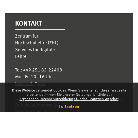
KONTAKT
Zentrum für
Hochschullehre (ZHL)
Services für digitale
Lehre
Tel:
+49 251 83-22408
Mo.- Fr. 10–16 Uhr
learnweb@uni-
x
muenster.de
Diese Website verwendet Cookies. Wenn Sie weiter auf dieser Webseite
arbeiten, stimmen Sie unserer Nutzungsrichtlinie zu:
Ergänzende Datenschutzerklärung für das Learnweb-Angebot
Datenschutzhinweis
Fortsetzen
Standarddesign
Dashboard
Deutsch ‎(de)‎
Deutsch ‎(de)‎