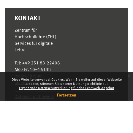
KONTAKT
Zentrum für
Hochschullehre (ZHL)
Services für digitale
Lehre
Tel:
+49 251 83-22408
Mo.- Fr. 10–16 Uhr
x
learnweb@uni-
Diese Website verwendet Cookies. Wenn Sie weiter auf dieser Webseite
muenster.de
arbeiten, stimmen Sie unserer Nutzungsrichtlinie zu:
Ergänzende Datenschutzerklärung für das Learnweb-Angebot
Fortsetzen
Datenschutzhinweis
Standarddesign
Dashboard
Deutsch ‎(de)‎
Deutsch ‎(de)‎