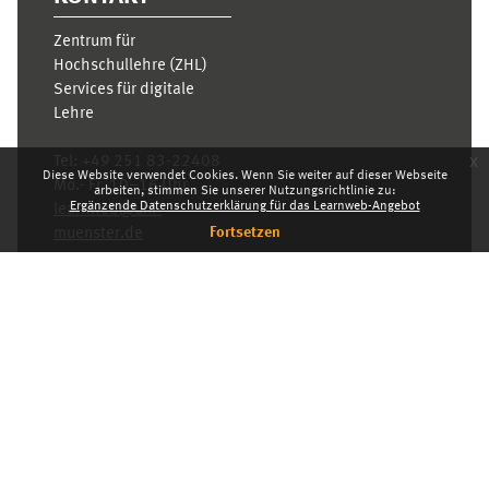
Zentrum für
Hochschullehre (ZHL)
Services für digitale
Lehre
x
Tel:
+49 251 83-22408
Diese Website verwendet Cookies. Wenn Sie weiter auf dieser Webseite
Mo.- Fr. 10–16 Uhr
arbeiten, stimmen Sie unserer Nutzungsrichtlinie zu:
Ergänzende Datenschutzerklärung für das Learnweb-Angebot
learnweb@uni-
Fortsetzen
muenster.de
Datenschutzhinweis
Standarddesign
Dashboard
Deutsch ‎(de)‎
Deutsch ‎(de)‎
English ‎(en)‎
INDEX
KARRIERE
DATENSCHUTZHINWEIS
IMPRESSUM