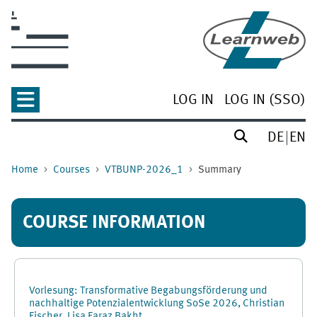
Skip to main content
LOG IN
LOG IN (SSO)
DE
EN
Home
Courses
VTBUNP-2026_1
Summary
COURSE INFORMATION
Vorlesung: Transformative Begabungsförderung und
nachhaltige Potenzialentwicklung SoSe 2026, Christian
Fischer, Lisa Faraz Bakht