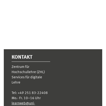
Ergänzungsblöcke
KONTAKT
Zentrum für
Hochschullehre (ZHL)
Services für digitale
Lehre
Tel:
+49 251 83-22408
Mo.- Fr. 10–16 Uhr
learnweb@uni-