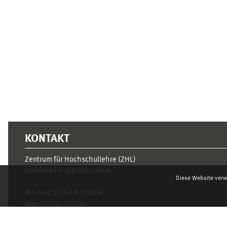
Ergänzungsblöcke
KONTAKT
Zentrum für Hochschullehre (ZHL)
Services für digitale Lehre
Diese Website verw
Tel:
+49 251 83-22408
Mo.- Fr. 10–16 Uhr
learnweb@uni-muenster.de