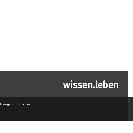
wissen.leben
x
zungsrichtlinie zu: