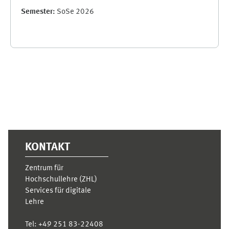
Semester
:
SoSe 2026
Ergänzungsblöcke
KONTAKT
Zentrum für
Hochschullehre (ZHL)
Services für digitale
Lehre
Tel:
+49 251 83-22408