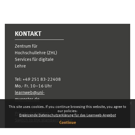
KONTAKT
Zentrum für
Hochschullehre (ZHL)
Services für digitale
Lehre
Tel:
+49 251 83-22408
Mo.- Fr. 10–16 Uhr
learnweb@uni-
muenster.de
x
This site uses cookies. If you continue browsing this website, you agree to
our policies:
Privacy statement
Ergänzende Datenschutzerklärung für das Learnweb-Angebot
Switch to the standard theme
Continue
Dashboard