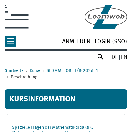
Zum Hauptinhalt
ANMELDEN
LOGIN (SSO)
DE
EN
Startseite
Kurse
SFDMMLEOBIEE(B-2026_1
Beschreibung
KURSINFORMATION
Spezielle Fragen der Mathematikdidaktik: